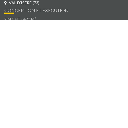
VAL D'ISERE (73)
CONCEPTION ET EXECUTION
2 M € HT - 480 M²
MAÎTRE D'OUVRAGE
SARL Staval
ARCHITECTE
JMV Resort
ENTREPRISE
LK Charpente
DESCRIPTION
Surélévation d'un bâtiment existant